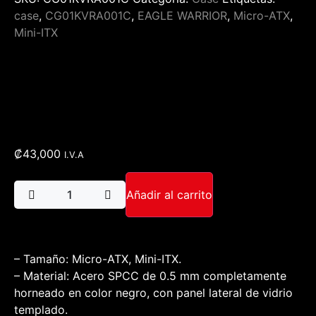
case
,
CG01KVRA001C
,
EAGLE WARRIOR
,
Micro-ATX
,
Mini-ITX
₡
43,000
I.V.A
Añadir al carrito
– Tamaño: Micro-ATX, Mini-ITX.
– Material: Acero SPCC de 0.5 mm completamente
horneado en color negro, con panel lateral de vidrio
templado.