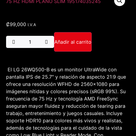
₡
99,000
I.V.A
Añadir al carrito
El LG 26WQ500-B es un monitor UltraWide con
pantalla IPS de 25.7″ y relación de aspecto 21:9 que
ofrece una resolución WFHD de 2560×1080 para
imágenes nítidas y colores precisos (sRGB 99%). Su
frecuencia de 75 Hz y tecnología AMD FreeSync
aseguran mayor fluidez y reducción de tearing para
trabajo, entretenimiento y juegos casuales. Incluye
soporte HDR10 para colores más vivos y realistas,
además de tecnologías para el cuidado de la vista
como Low Blue Light y Reader Mode. Con