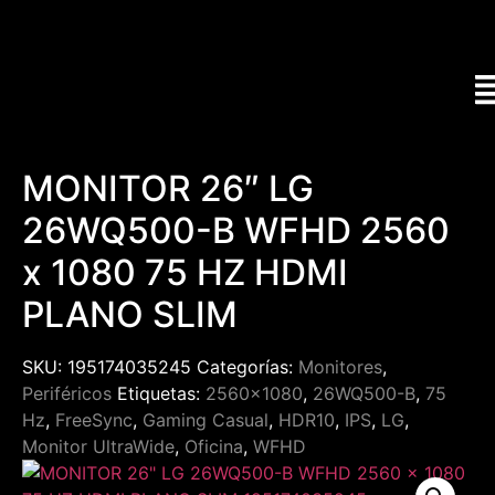
MONITOR 26″ LG
26WQ500-B WFHD 2560
x 1080 75 HZ HDMI
PLANO SLIM
SKU:
195174035245
Categorías:
Monitores
,
Periféricos
Etiquetas:
2560x1080
,
26WQ500-B
,
75
Hz
,
FreeSync
,
Gaming Casual
,
HDR10
,
IPS
,
LG
,
Monitor UltraWide
,
Oficina
,
WFHD