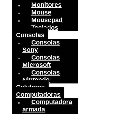
Monitores
Mouse
Mousepad
Teclados
Consolas
Consolas
Sony
Consolas
Microsoft
Consolas
Nintendo
Celulares
Computadoras
Computadora
armada