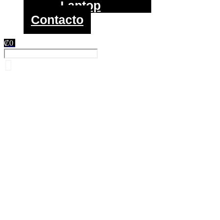
Laptop
Contacto
₡
0
Menú