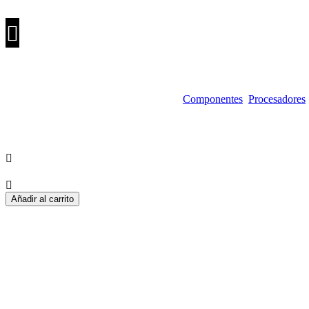
PROCESADOR AMD RYZEN 9 9900X3D 
SKU:
100-100001368WOF
Categorías:
Componentes
,
Procesadores
₡
377,000
I.V.A
PROCESADOR AMD RYZEN 9 9900X3D 12 NUCLEOS 5.5 GHZ 
Añadir al carrito
Procesador AMD Ryzen 9 9900X3D
El
AMD Ryzen 9 9900X3D
(código de producto 100-100001368WOF) 
Cache
de AMD.
Forma parte de la nueva serie de procesadores y util
Este procesador combina una alta cantidad de núcleos con una frecuen