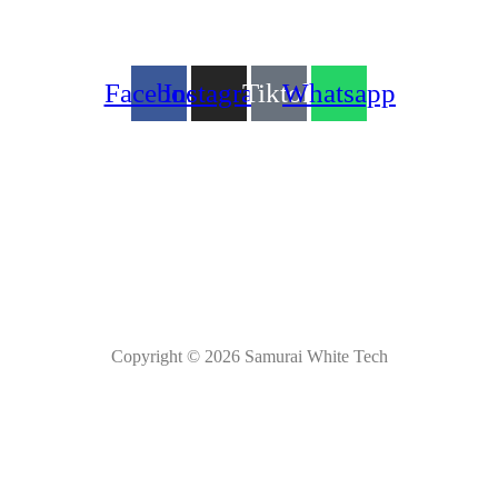
Tel: +506 6321 3466
Correo: cotizaciones@samuraiwhite.com
Facebook
Instagram
Tiktok
Whatsapp
Envíos a todo el país
Tasa 0 a 12 meses
1 año de garantia
Copyright © 2026 Samurai White Tech