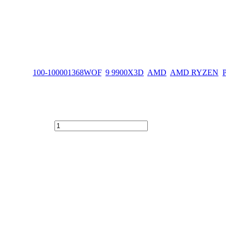
12 NUCLEOS 5.5 GHZ AM5
Etiquetas:
100-100001368WOF
,
9 9900X3D
,
AMD
,
AMD RYZEN
,
P
AM5 cantidad
es un procesador de escritorio de gama alta, diseñado para ofrecer 
iza el socket
AM5
, lo que garantiza compatibilidad con las últimas t
cia elevada y la innovadora tecnología de caché apilada para dominar 