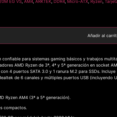
20M EG VS
,
AM4
,
ARKTEK
,
DDR4
,
Micro-ATX
,
Ryzen
,
Tarje
Añadir al carri
confiable para sistemas gaming básicos y trabajos multit
adores AMD Ryzen de 3ª, 4ª y 5ª generación en socket A
n 4 puertos SATA 3.0 y 1 ranura M.2 para SSDs. Incluye 
 Realtek de 6 canales y múltiples puertos USB (incluyendo 
D Ryzen AM4 (3ª a 5ª generación).
es compactos.