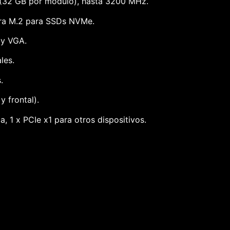
(32 GB por módulo), hasta 3200 MHz.
ura M.2 para SSDs NVMe.
 y VGA.
les.
.
y frontal).
a, 1 x PCIe x1 para otros dispositivos.