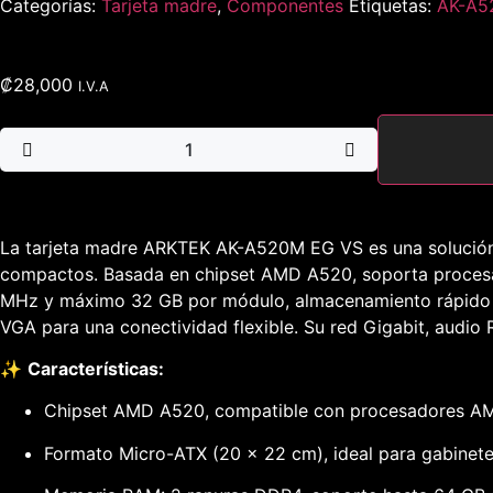
Categorías:
Tarjeta madre
,
Componentes
Etiquetas:
AK-A5
₡
28,000
I.V.A
La tarjeta madre ARKTEK AK-A520M EG VS es una solución 
compactos. Basada en chipset AMD A520, soporta proces
MHz y máximo 32 GB por módulo, almacenamiento rápido co
VGA para una conectividad flexible. Su red Gigabit, audio
✨
Características:
Chipset AMD A520, compatible con procesadores AM
Formato Micro-ATX (20 x 22 cm), ideal para gabinet