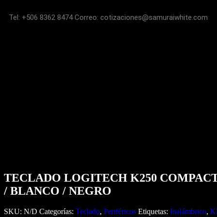
Tel: +506
8362 8474
Correo:
cotizaciones@samuraiwhite.com
TECLADO LOGITECH K250 COMPACT
/ BLANCO / NEGRO
SKU:
N/D
Categorías:
Teclado
,
Periféricos
Etiquetas:
Inalámbrico
,
K